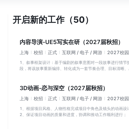
开启新的工作（50）
内容导演-UE5写实在研（2027届秋招）
上海
校招
正式
互联网 / 电子 / 网游
2027校
1、叙事框架设计：基于编剧的叙事意图对一段故事进行情节
段，将该故事重新编排、转化成为一套节奏合理、目标清晰、
图通过这套关卡流程得以被充分传达给玩家；
2、拉通跨职能协作：作为沟通中枢，保障各方创作部门对叙
节在细化过程中不脱离叙事框架；
3D动画-恋与深空（2027届秋招）
3、方案跟进落地：协调并跟进叙事框架下的各体验环节的设
上海
校招
正式
互联网 / 电子 / 网游
2027校
1、根据项目风格、人物性格完成项目中角色及镜头的动画设
2、保证项目动画的质量和进度，协调和推动工作顺利进行；
3、了解动作捕捉流程，使用Motionbuilder处理动捕数据并使
4、制定工作计划并与其他团队紧密协作。