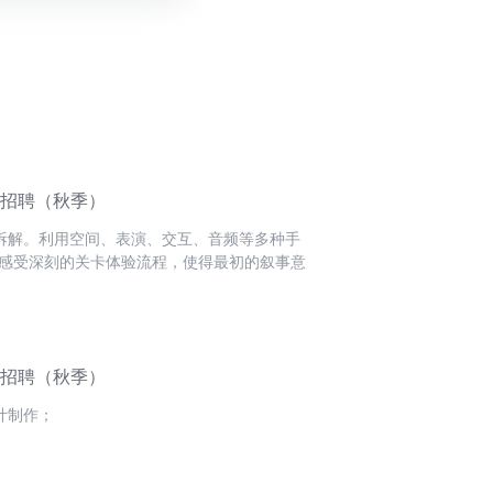
园招聘（秋季）
拆解。利用空间、表演、交互、音频等多种手
感受深刻的关卡体验流程，使得最初的叙事意
事目标和背景信息的充分理解，确保各叙事环
计最终落地，保障叙事目标的实现。
园招聘（秋季）
计制作；
用MAYA/unity/UE等软件进行二次创作；